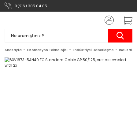
0(216) 305 04 85
Anasayfa
Otomasyon Teknolojisi
Endüstriyel Haberleşme
Industrial