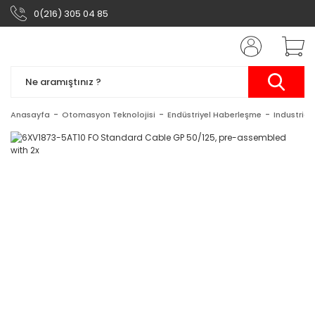
0(216) 305 04 85
Anasayfa
Otomasyon Teknolojisi
Endüstriyel Haberleşme
Industrial