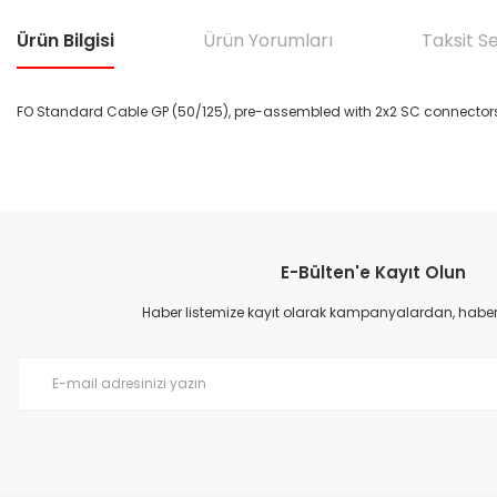
Ürün Bilgisi
Ürün Yorumları
Taksit S
FO Standard Cable GP (50/125), pre-assembled with 2x2 SC connectors,
Bu ürünün fiyat bilgisi, resim, ürün açıklamalarında ve diğer konular
Görüş ve önerileriniz için teşekkür ederiz.
E-Bülten'e Kayıt Olun
Ürün resmi kalitesiz, bozuk veya görüntülenemiyor.
Ürün açıklamasında eksik bilgiler bulunuyor.
Haber listemize kayıt olarak kampanyalardan, haberda
Ürün bilgilerinde hatalar bulunuyor.
Ürün fiyatı diğer sitelerden daha pahalı.
Bu ürüne benzer farklı alternatifler olmalı.