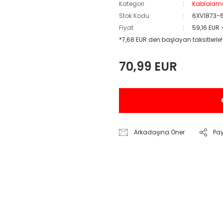
Kategori
Kablolam
Stok Kodu
6XV1873-
Fiyat
59,16 EUR
*7,68 EUR den başlayan taksitlerle!
70,99 EUR
Arkadaşına Öner
Pa