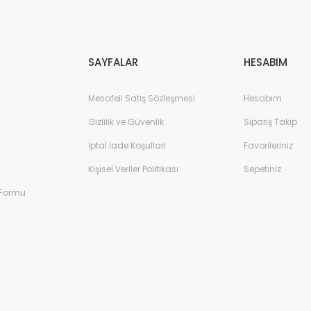
Gönder
SAYFALAR
HESABIM
Mesafeli Satış Sözleşmesi
Hesabım
Gizlilik ve Güvenlik
Sipariş Takip
İptal İade Koşullari
Favorileriniz
Kişisel Veriler Politikası
Sepetiniz
 Formu