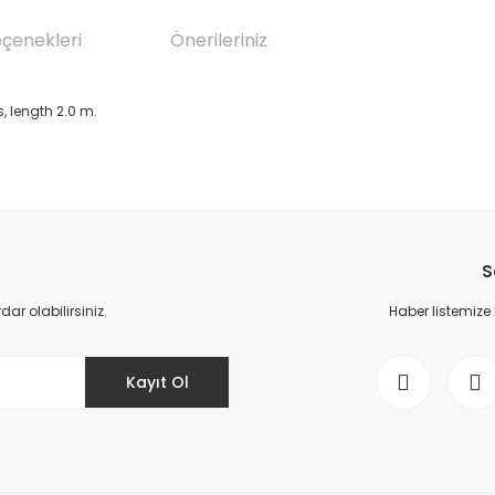
eçenekleri
Önerileriniz
 length 2.0 m.
da yetersiz gördüğünüz noktaları öneri formunu kullanarak tarafımıza il
Bu ürüne ilk yorumu siz yapın!
S
Yorum Yaz
r olabilirsiniz.
Haber listemize
Kayıt Ol