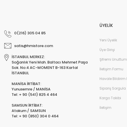
ÜYELİK
0(216) 305 04 85
Yeni Üyelik
satis@hmistore.com
Üye Girişi
İSTANBUL MERKEZ:
Şifremi Unuttum
Soğanlık Yeni Mah. Baltacı Mehmet Paşa
Sok. No:4 AC-MOMENT B-163 Kartal
İletişim Formu
İSTANBUL
Havale Bildirim
MANİSA İRTİBAT:
Sipariş Sorgula
Yunusemre / MANİSA
Tel: + 90 (541) 825 4 464
Kargo Takibi
SAMSUN İRTİBAT:
İletişim
Atakum / SAMSUN
Tel: + 90 (850) 304 0 464