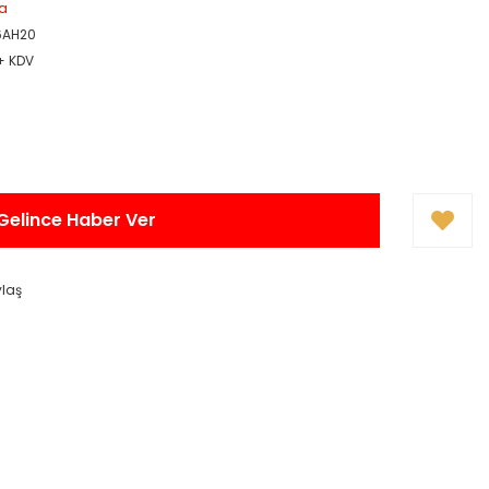
a
6AH20
 + KDV
Gelince Haber Ver
ylaş