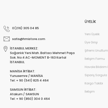
ÜYELİK
0(216) 305 04 85
Yeni Üyelik
satis@hmistore.com
Üye Girişi
İSTANBUL MERKEZ:
Şifremi Unuttum
Soğanlık Yeni Mah. Baltacı Mehmet Paşa
Sok. No:4 AC-MOMENT B-163 Kartal
İletişim Formu
İSTANBUL
Havale Bildirim
MANİSA İRTİBAT:
Sipariş Sorgula
Yunusemre / MANİSA
Tel: + 90 (541) 825 4 464
Kargo Takibi
SAMSUN İRTİBAT:
İletişim
Atakum / SAMSUN
Tel: + 90 (850) 304 0 464