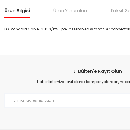
Ürün Bilgisi
Ürün Yorumları
Taksit S
FO Standard Cable GP (50/125), pre-assembled with 2x2 SC connectors,
Bu ürünün fiyat bilgisi, resim, ürün açıklamalarında ve diğer konular
Görüş ve önerileriniz için teşekkür ederiz.
E-Bülten'e Kayıt Olun
Ürün resmi kalitesiz, bozuk veya görüntülenemiyor.
Ürün açıklamasında eksik bilgiler bulunuyor.
Haber listemize kayıt olarak kampanyalardan, haberda
Ürün bilgilerinde hatalar bulunuyor.
Ürün fiyatı diğer sitelerden daha pahalı.
Bu ürüne benzer farklı alternatifler olmalı.