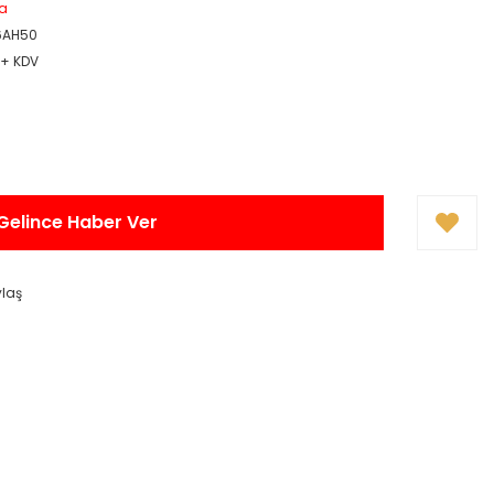
a
6AH50
 + KDV
Gelince Haber Ver
ylaş