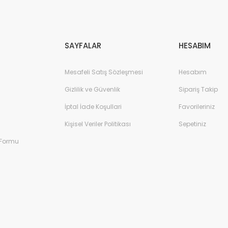
Gönder
SAYFALAR
HESABIM
Mesafeli Satış Sözleşmesi
Hesabım
Gizlilik ve Güvenlik
Sipariş Takip
İptal İade Koşullari
Favorileriniz
Kişisel Veriler Politikası
Sepetiniz
 Formu