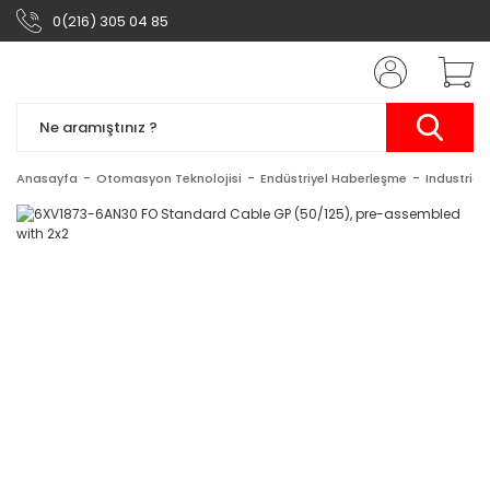
0(216) 305 04 85
Anasayfa
Otomasyon Teknolojisi
Endüstriyel Haberleşme
Industrial