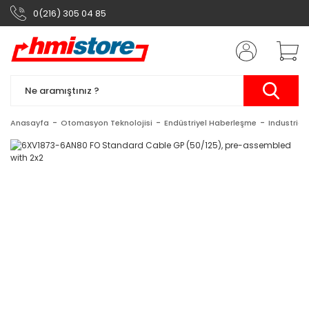
0(216) 305 04 85
Anasayfa
Otomasyon Teknolojisi
Endüstriyel Haberleşme
Industrial