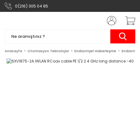
0(216) 305 04 85
Anasayfa
Otomasyon Teknolojisi
Endüstriyel Haberleşme
Endüstriy