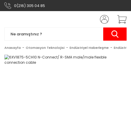
0(216) 305 04 85
Anasayfa
Otomasyon Teknolojisi
Endüstriyel Haberleşme
Endüstriy