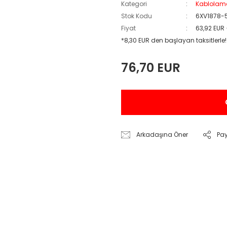
Kategori
Kablolam
Stok Kodu
6XV1878-
Fiyat
63,92 EUR
*8,30 EUR den başlayan taksitlerle!
76,70 EUR
Arkadaşına Öner
Pa