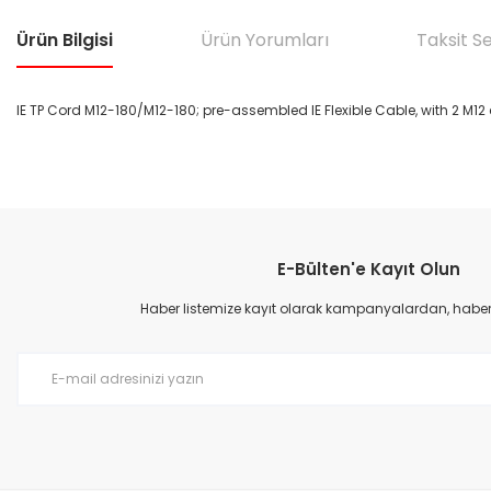
Ürün Bilgisi
Ürün Yorumları
Taksit S
IE TP Cord M12-180/M12-180; pre-assembled IE Flexible Cable, with 2 M1
Bu ürünün fiyat bilgisi, resim, ürün açıklamalarında ve diğer konular
Görüş ve önerileriniz için teşekkür ederiz.
E-Bülten'e Kayıt Olun
Ürün resmi kalitesiz, bozuk veya görüntülenemiyor.
Ürün açıklamasında eksik bilgiler bulunuyor.
Haber listemize kayıt olarak kampanyalardan, haberda
Ürün bilgilerinde hatalar bulunuyor.
Ürün fiyatı diğer sitelerden daha pahalı.
Bu ürüne benzer farklı alternatifler olmalı.