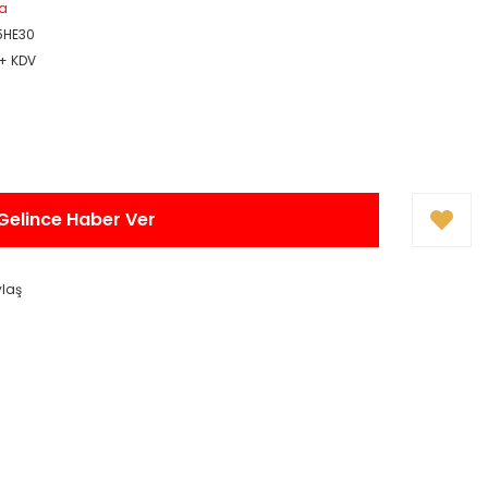
a
5HE30
 + KDV
Gelince Haber Ver
ylaş