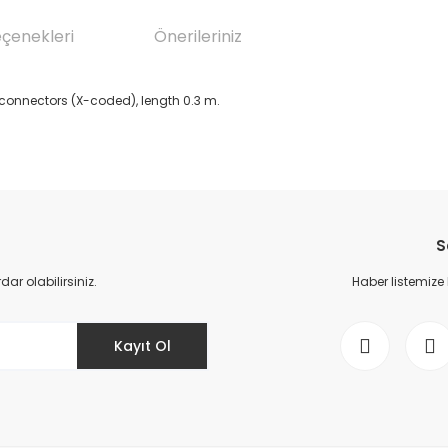
eçenekleri
Önerileriniz
2 connectors (X-coded), length 0.3 m.
da yetersiz gördüğünüz noktaları öneri formunu kullanarak tarafımıza il
Bu ürüne ilk yorumu siz yapın!
S
Yorum Yaz
r olabilirsiniz.
Haber listemize
Kayıt Ol