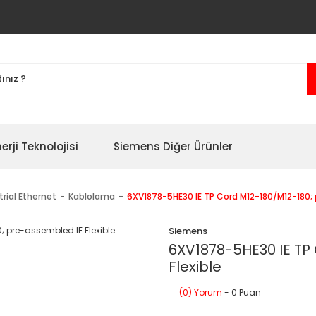
erji Teknolojisi
Siemens Diğer Ürünler
trial Ethernet
Kablolama
6XV1878-5HE30 IE TP Cord M12-180/M12-180; 
Siemens
6XV1878-5HE30 IE TP
Flexible
(0) Yorum
- 0 Puan