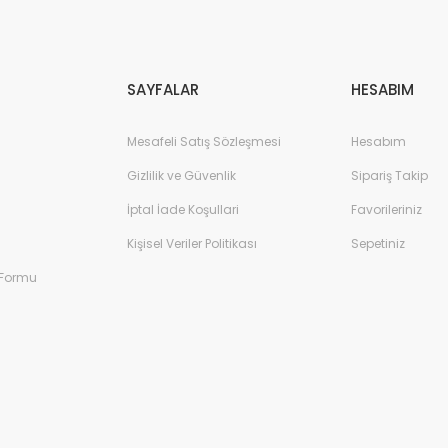
Gönder
SAYFALAR
HESABIM
Mesafeli Satış Sözleşmesi
Hesabım
Gizlilik ve Güvenlik
Sipariş Takip
İptal İade Koşullari
Favorileriniz
Kişisel Veriler Politikası
Sepetiniz
 Formu