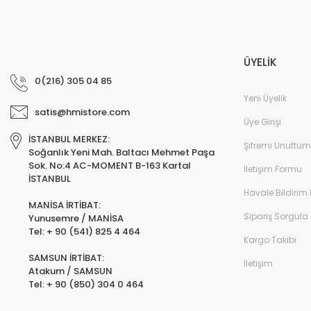
ÜYELİK
0(216) 305 04 85
Yeni Üyelik
satis@hmistore.com
Üye Girişi
İSTANBUL MERKEZ:
Şifremi Unuttum
Soğanlık Yeni Mah. Baltacı Mehmet Paşa
Sok. No:4 AC-MOMENT B-163 Kartal
İletişim Formu
İSTANBUL
Havale Bildirim
MANİSA İRTİBAT:
Sipariş Sorgula
Yunusemre / MANİSA
Tel: + 90 (541) 825 4 464
Kargo Takibi
SAMSUN İRTİBAT:
İletişim
Atakum / SAMSUN
Tel: + 90 (850) 304 0 464