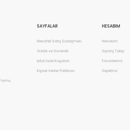
Gönder
SAYFALAR
HESABIM
Mesafeli Satış Sözleşmesi
Hesabım
Gizlilik ve Güvenlik
Sipariş Takip
İptal İade Koşullari
Favorileriniz
Kişisel Veriler Politikası
Sepetiniz
 Formu