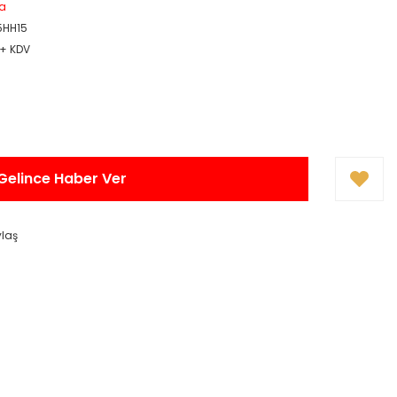
a
5HH15
 + KDV
Gelince Haber Ver
ylaş