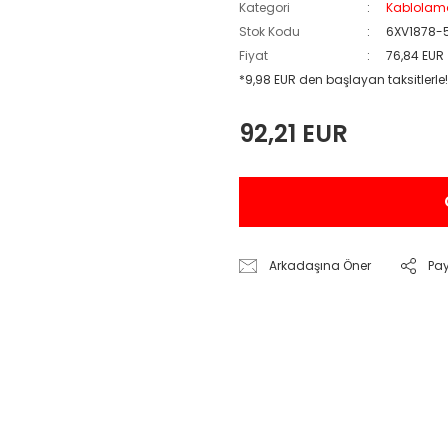
Kategori
Kablolam
Stok Kodu
6XV1878-
Fiyat
76,84 EUR
*9,98 EUR den başlayan taksitlerle!
92,21 EUR
Arkadaşına Öner
Pa