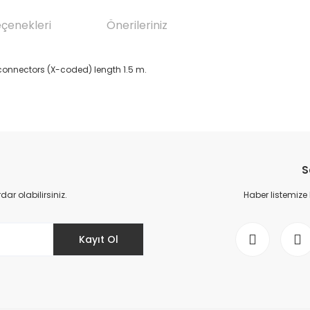
eçenekleri
Önerileriniz
 connectors (X-coded) length 1.5 m.
da yetersiz gördüğünüz noktaları öneri formunu kullanarak tarafımıza il
Bu ürüne ilk yorumu siz yapın!
S
Yorum Yaz
r olabilirsiniz.
Haber listemize
Kayıt Ol