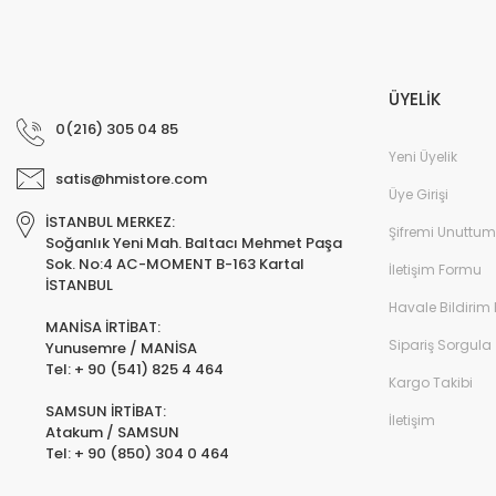
ÜYELİK
0(216) 305 04 85
Yeni Üyelik
satis@hmistore.com
Üye Girişi
İSTANBUL MERKEZ:
Şifremi Unuttum
Soğanlık Yeni Mah. Baltacı Mehmet Paşa
Sok. No:4 AC-MOMENT B-163 Kartal
İletişim Formu
İSTANBUL
Havale Bildirim
MANİSA İRTİBAT:
Sipariş Sorgula
Yunusemre / MANİSA
Tel: + 90 (541) 825 4 464
Kargo Takibi
SAMSUN İRTİBAT:
İletişim
Atakum / SAMSUN
Tel: + 90 (850) 304 0 464