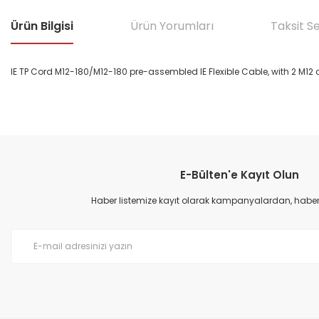
Ürün Bilgisi
Ürün Yorumları
Taksit S
IE TP Cord M12-180/M12-180 pre-assembled IE Flexible Cable, with 2 M12
Bu ürünün fiyat bilgisi, resim, ürün açıklamalarında ve diğer konular
Görüş ve önerileriniz için teşekkür ederiz.
E-Bülten'e Kayıt Olun
Ürün resmi kalitesiz, bozuk veya görüntülenemiyor.
Ürün açıklamasında eksik bilgiler bulunuyor.
Haber listemize kayıt olarak kampanyalardan, haberda
Ürün bilgilerinde hatalar bulunuyor.
Ürün fiyatı diğer sitelerden daha pahalı.
Bu ürüne benzer farklı alternatifler olmalı.