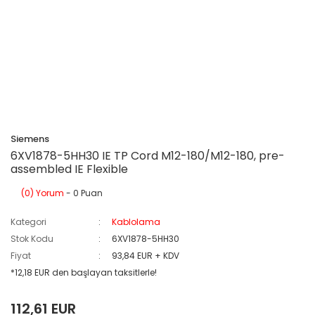
Siemens
6XV1878-5HH30 IE TP Cord M12-180/M12-180, pre-
assembled IE Flexible
(0) Yorum
- 0 Puan
Kategori
Kablolama
Stok Kodu
6XV1878-5HH30
Fiyat
93,84 EUR + KDV
*12,18 EUR den başlayan taksitlerle!
112,61 EUR