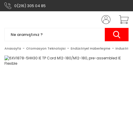
0(216) 305 04 85
Anasayfa
Otomasyon Teknolojisi
Endüstriyel Haberleşme
Industrial