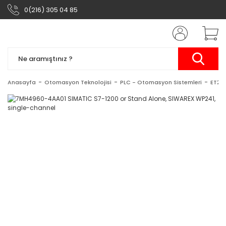
0(216) 305 04 85
Anasayfa
Otomasyon Teknolojisi
PLC - Otomasyon Sistemleri
ET20