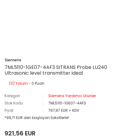
Siemens
7ML5110-1GE07-4AF3 SITRANS Probe LU240
Ultrasonic level transmitter ideal
(0) Yorum
- 0 Puan
Kategori
Siemens Yardımcı Ürünler
Stok Kodu
7ML5110-1GE07-4AF3
Fiyat
767,97 EUR + KDV
*99,71 EUR den başlayan taksitlerle!
921,56 EUR